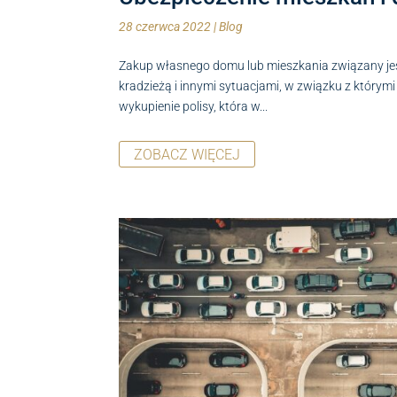
28 czerwca 2022
|
Blog
Zakup własnego domu lub mieszkania związany jes
kradzieżą i innymi sytuacjami, w związku z który
wykupienie polisy, która w...
ZOBACZ WIĘCEJ