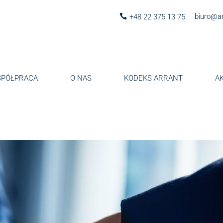
biuro@ar
+48 22 375 13 75
PÓŁPRACA
O NAS
KODEKS ARRANT
A