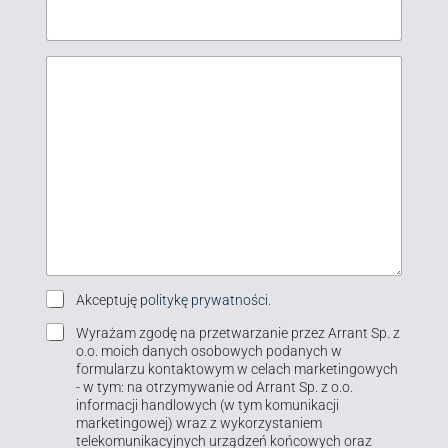
K
o
m
e
n
t
a
r
z
l
u
b
w
i
P
e
Akceptuję
politykę prywatności.
a
o
-
d
Z
l
m
Wyrażam zgodę na przetwarzanie przez Arrant Sp. z
o
g
i
a
o.o. moich danych osobowych podanych w
m
o
t
i
formularzu kontaktowym w celach marketingowych
o
d
y
l
ś
- w tym: na otrzymywanie od Arrant Sp. z o.o.
a
k
e
ć
informacji handlowych (w tym komunikacji
m
a
-
marketingowej) wraz z wykorzystaniem
a
P
m
telekomunikacyjnych urządzeń końcowych oraz