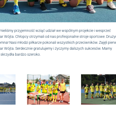
ieliśmy przyjemność wziąć udział we wspólnym projekcie i wesprzeć
ar Wójta. Chłopcy otrzymali od nas profesjonalne stroje sportowe. Druż
omna! Nasi młodzi piłkarze pokonali wszystkich przeciwników. Zajęli pier
ar Wójta. Serdecznie gratulujemy i życzymy dalszych sukcesów. Mamy
e skrzydła bardzo szeroko.