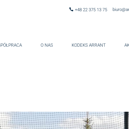
biuro@ar
+48 22 375 13 75
PÓŁPRACA
O NAS
KODEKS ARRANT
A