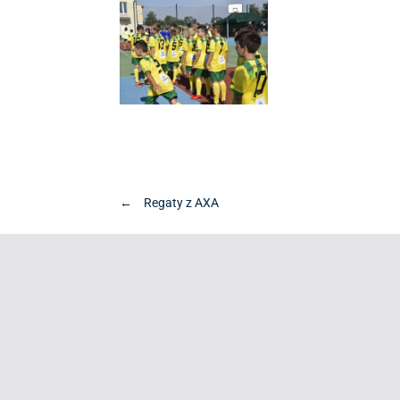
←
Regaty z AXA