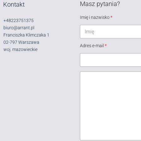
Masz pytania?
Kontakt
Imię i nazwisko
*
+48223751375
biuro@arrant.pl
Franciszka Klimczaka 1
Pierwszy
02-797 Warszawa
Adres e-mail
*
woj. mazowieckie
K
I
o
m
m
i
e
ę
n
w
t
i
a
a
r
d
z
o
l
m
u
o
b
ś
w
ć