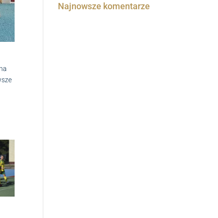
Najnowsze komentarze
yna
wsze