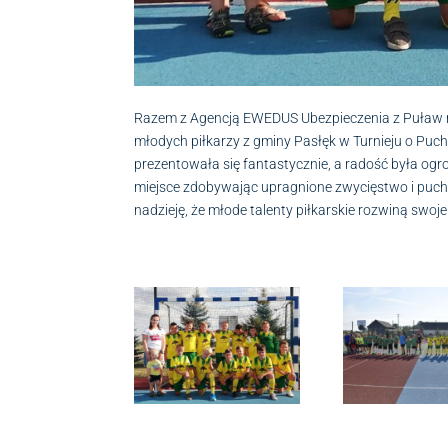
Razem z Agencją EWEDUS Ubezpieczenia z Puław m
młodych piłkarzy z gminy Pasłęk w Turnieju o Puch
prezentowała się fantastycznie, a radość była ogr
miejsce zdobywając upragnione zwycięstwo i puch
nadzieję, że młode talenty piłkarskie rozwiną swoj